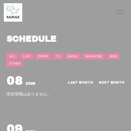
HOME
INFORMATION
SCHEDULE
BLOG
VIDEO
DISCOGRAPHY
PROFILE
ALL
LIVE
EVENT
TV
RADIO
MAGAZINE
WEB
OTHER
SCHEDULE
MOVIE
08
RADIO
PHOTO
LAST MONTH
NEXT MONTH
2026
現在情報はありません。
Q&A
09